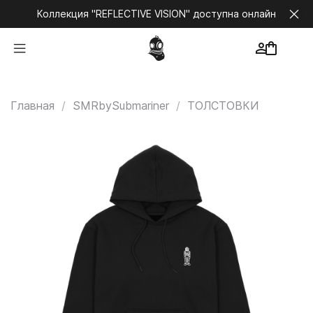
Коллекция "REFLECTIVE VISION" доступна онлайн
Главная
SMRbySubmariner
ТОЛСТОВКИ