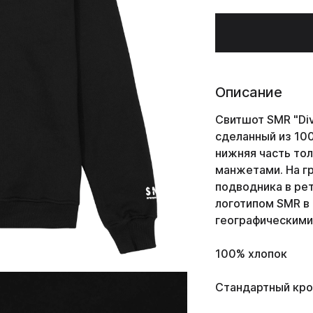
Описание
Свитшот SMR "
Di
сделанный из 100
нижняя часть то
манжетами. На г
подводника в ре
логотипом SMR в
географическими
100% хлопок
Стандартный кро