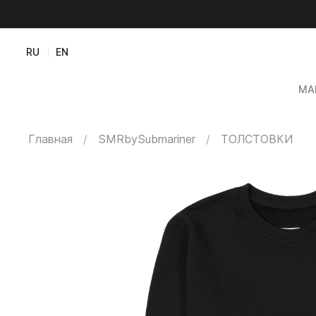
RU
EN
МА
Главная
SMRbySubmariner
ТОЛСТОВКИ