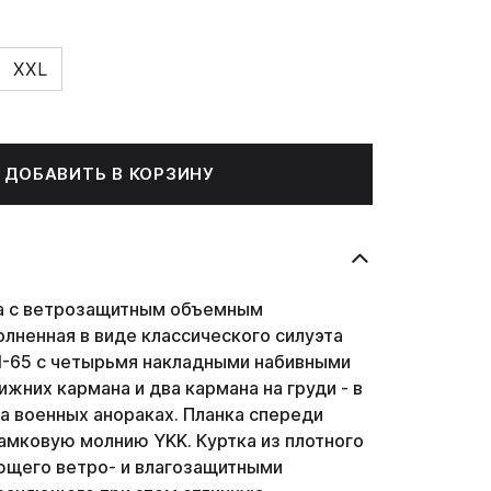
XXL
ДОБАВИТЬ В КОРЗИНУ
а с ветрозащитным объемным
лненная в виде классического силуэта
M-65 с четырьмя накладными набивными
ижних кармана и два кармана на груди - в
а военных анораках. Планка спереди
амковую молнию YKK. Куртка из плотного
ющего ветро- и влагозащитными