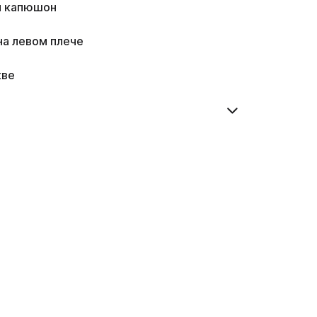
й капюшон
 на левом плече
кве