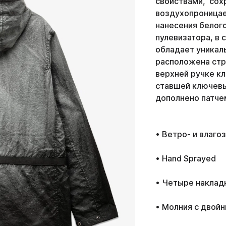
свойствами, сох
воздухопроницае
нанесения белого
пулевизатора, в 
обладает уникал
расположена стр
верхней ручке к
ставшей ключевы
дополнено патчем
• Ветро- и влаго
• Hand Sprayed
• Четыре наклад
• Молния с двой