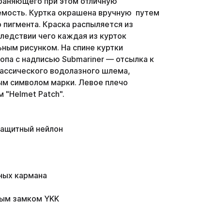
раняющего при этом отличную
мость. Куртка окрашена вручную путем
 пигмента. Краска распыляется из
следствии чего каждая из курток
ьным рисунком. На спине куртки
опа с надписью Submariner — отсылка к
лассического водолазного шлема,
м символом марки. Левое плечо
 "Helmet Patch".
защитный нейлон
ных кармана
ным замком YKK