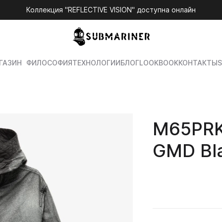
Коллекция "REFLECTIVE VISION" доступна онлайн
ГАЗИН
ФИЛОСОФИЯ
ТЕХНОЛОГИИ
БЛОГ
LOOKBOOK
КОНТАКТЫ
S
M65PRK
GMD Bl