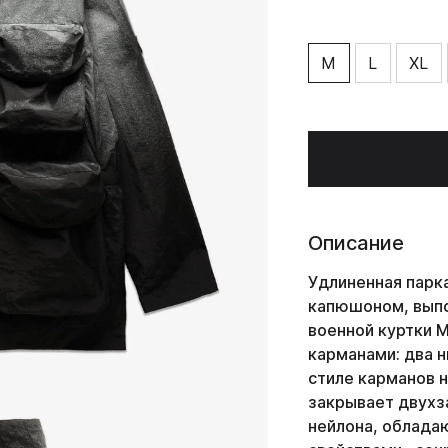
M
L
XL
Описание
Удлиненная парк
капюшоном, выпо
военной куртки 
карманами: два н
стиле карманов н
закрывает двухз
нейлона, облада