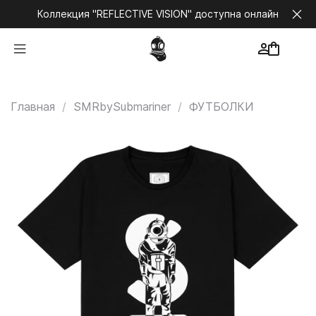
Коллекция "REFLECTIVE VISION" доступна онлайн
Главная
SMRbySubmariner
ФУТБОЛКИ