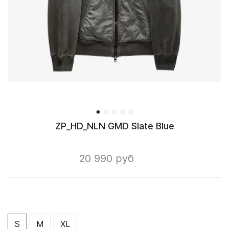
ZP_HD_NLN GMD Slate Blue
20 990 руб
S
M
XL