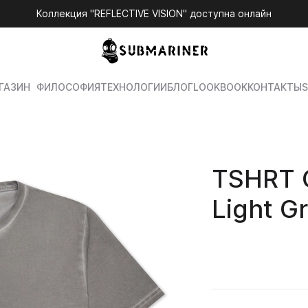
Коллекция "REFLECTIVE VISION" доступна онлайн
ГАЗИН
ФИЛОСОФИЯ
ТЕХНОЛОГИИ
БЛОГ
LOOKBOOK
КОНТАКТЫ
S
TSHRT G
Light G