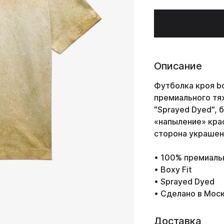
Описание
Футболка кроя bo
премиального тя
"Sprayed Dyed", 
«напыление» кра
сторона украшен
• 100% премиаль
• Boxy Fit
• Sprayed Dyed
• Сделано в Мос
Доставка