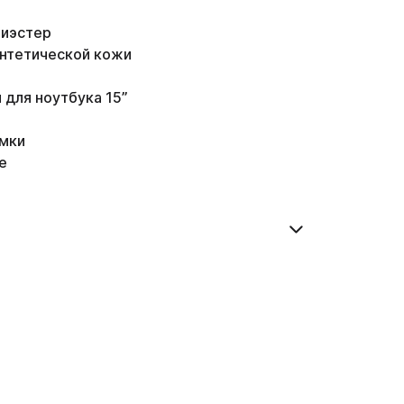
лиэстер
интетической кожи
 для ноутбука 15”
мки
е