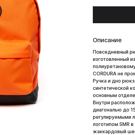
Описание
Повседневный р
изготовленный и
полиуретановому
CORDURA не пром
Ручка и дно рюкз
синтетической к
основным отделе
Внутри располож
диагональю до 15
регулируемыми л
логотипом SMR в
жаккардовый шев